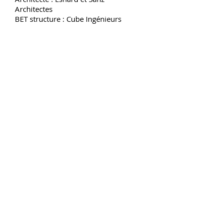
Architectes
BET structure : Cube Ingénieurs
CUBE INGENIEURS
371 Av Thiers 33100 Bordeaux
© Designed by Cube Ingénieurs Architectes 2025