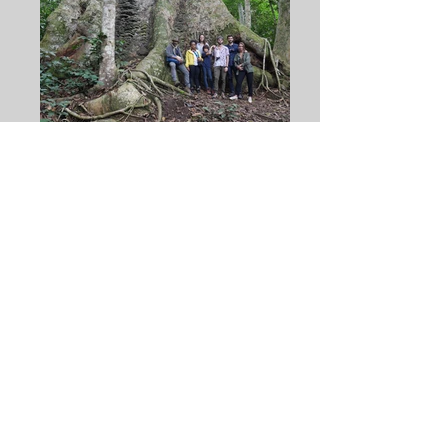
Atelier
internationale :
Les drains du
quartier
Douala Bell
Douala et Yaounde, 2017
Cliquez sur l'image pour
l'agrandir